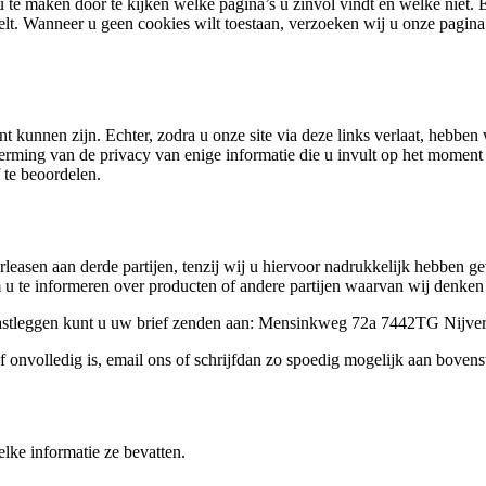
 te maken door te kijken welke pagina’s u zinvol vindt en welke niet. 
eelt. Wanneer u geen cookies wilt toestaan, verzoeken wij u onze pagin
t kunnen zijn. Echter, zodra u onze site via deze links verlaat, hebbe
ing van de privacy van enige informatie die u invult op het moment da
f te beoordelen.
erleasen aan derde partijen, tenzij wij u hiervoor nadrukkelijk hebbe
e informeren over producten of andere partijen waarvan wij denken da
 vastleggen kunt u uw brief zenden aan: Mensinkweg 72a 7442TG Nijve
 onvolledig is, email ons of schrijfdan zo spoedig mogelijk aan bovens
lke informatie ze bevatten.