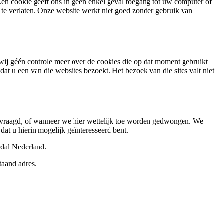
Een cookie geeft ons in geen enkel geval toegang tot uw computer of
a te verlaten. Onze website werkt niet goed zonder gebruik van
n wij géén controle meer over de cookies die op dat moment gebruikt
t u een van die websites bezoekt. Het bezoek van die sites valt niet
n gevraagd, of wanneer we hier wettelijk toe worden gedwongen. We
t u hierin mogelijk geïnteresseerd bent.
rdal Nederland.
taand adres.