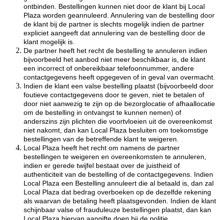
ontbinden. Bestellingen kunnen niet door de klant bij Local
Plaza worden geannuleerd. Annulering van de bestelling door
de klant bij de partner is slechts mogelijk indien de partner
expliciet aangeeft dat annulering van de bestelling door de
klant mogelijk is.
De partner heeft het recht de bestelling te annuleren indien
bijvoorbeeld het aanbod niet meer beschikbaar is, de klant
een incorrect of onbereikbaar telefoonnummer, andere
contactgegevens heeft opgegeven of in geval van overmacht.
Indien de klant een valse bestelling plaatst (bijvoorbeeld door
foutieve contactgegevens door te geven, niet te betalen of
door niet aanwezig te zijn op de bezorglocatie of afhaallocatie
om de bestelling in ontvangst te kunnen nemen) of
anderszins zijn plichten die voortvloeien uit de overeenkomst
niet nakomt, dan kan Local Plaza besluiten om toekomstige
bestellingen van de betreffende klant te weigeren.
Local Plaza heeft het recht om namens de partner
bestellingen te weigeren en overeenkomsten te annuleren,
indien er gerede twijfel bestaat over de juistheid of
authenticiteit van de bestelling of de contactgegevens. Indien
Local Plaza een Bestelling annuleert die al betaald is, dan zal
Local Plaza dat bedrag overboeken op de dezelfde rekening
als waarvan de betaling heeft plaatsgevonden. Indien de klant
schijnbaar valse of frauduleuze bestellingen plaatst, dan kan
Local Plaza hiervan aangifte doen bij de politie.