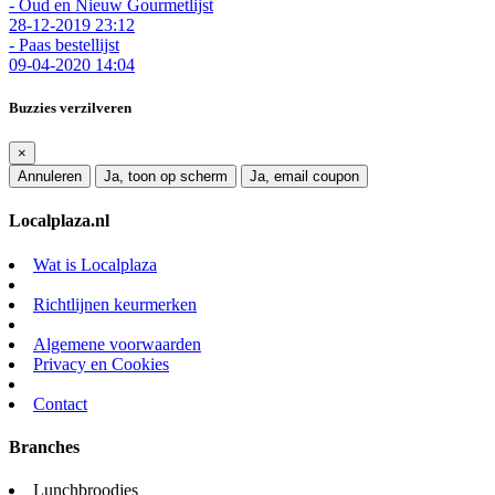
- Oud en Nieuw Gourmetlijst
28-12-2019 23:12
- Paas bestellijst
09-04-2020 14:04
Buzzies verzilveren
×
Annuleren
Ja, toon op scherm
Ja, email coupon
Localplaza.nl
Wat is Localplaza
Richtlijnen keurmerken
Algemene voorwaarden
Privacy en Cookies
Contact
Branches
Lunchbroodjes