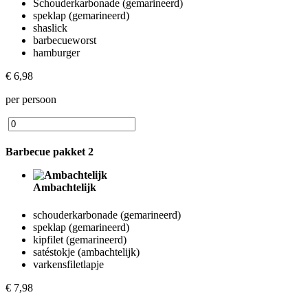
Schouderkarbonade (gemarineerd)
speklap (gemarineerd)
shaslick
barbecueworst
hamburger
€ 6,98
per persoon
Barbecue pakket 2
Ambachtelijk
schouderkarbonade (gemarineerd)
speklap (gemarineerd)
kipfilet (gemarineerd)
satéstokje (ambachtelijk)
varkensfiletlapje
€ 7,98