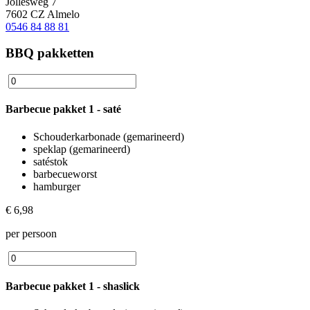
Jollesweg 7
7602 CZ Almelo
0546 84 88 81
BBQ pakketten
Barbecue pakket 1 - saté
Schouderkarbonade (gemarineerd)
speklap (gemarineerd)
satéstok
barbecueworst
hamburger
€ 6,98
per persoon
Barbecue pakket 1 - shaslick